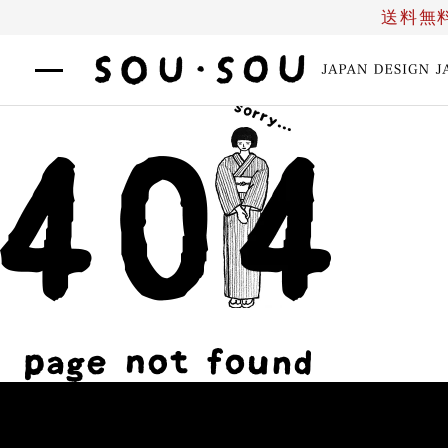
コ
送料無
ン
テ
SOU・
ナ
ン
SOU
ビ
ツ
netshop
ゲ
へ
ー
ス
シ
キ
ョ
ッ
ン
プ