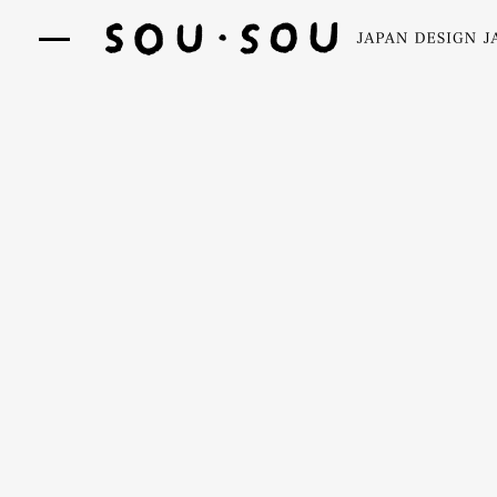
コ
SOU・
ン
ナ
SOU
テ
ビ
netshop
ン
ゲ
ツ
ー
へ
シ
ス
ョ
キ
ン
ッ
プ